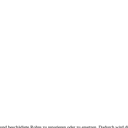
nd beschädigte Rohre zu reparieren oder zu ersetzen. Dadurch wird di