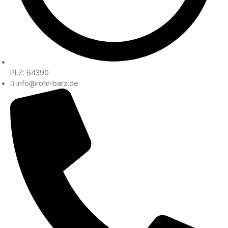
PLZ: 64390
info@rohr-barz.de