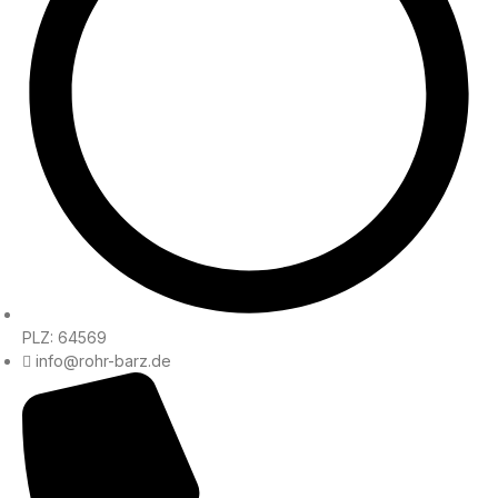
PLZ: 64569
info@rohr-barz.de