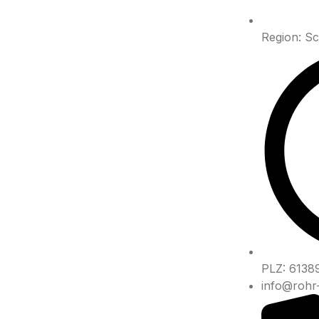
Region: Sc
PLZ: 6138
info@rohr