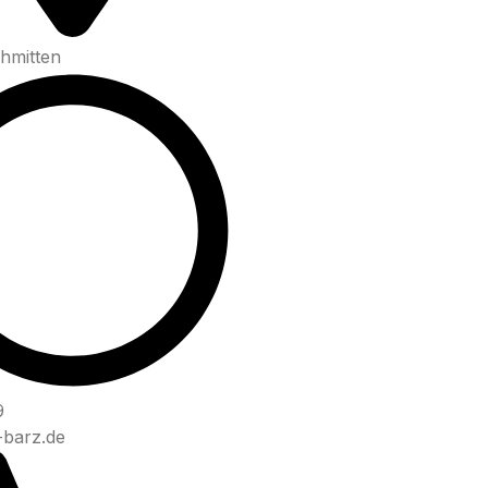
hmitten
9
-barz.de